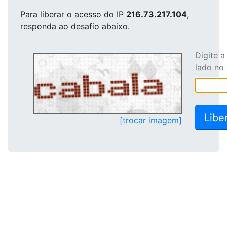
Para liberar o acesso
do IP
216.73.217.104
,
responda ao desafio abaixo.
Digite 
lado no
[trocar imagem]